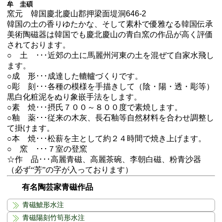
牟 圭碩
窯元 韓国慶北慶山郡押梁面堤洞646-2
韓国の土の香りゆたかな、そして素朴で優雅なる韓国伝承
美術陶磁器は韓国でも慶北慶山の青白窯の作品が高く評価
されております。
○ 土 ･･･近郊の土に馬麗州河東の土を混ぜて自家水飛し
ます。
○成 形･･･成達した轆轤づくりです。
○彫 刻･･･各種の模様を手描きして（陰・陽・透・彫等）
黒白化粧泥をぬり象嵌手法をします。
○素 焼･･･摂氏７００～８００度で素焼します。
○釉 薬･･･従来の木灰、長石釉等自然材料を合わせ調整し
て掛けます。
○本 焼･･･松薪を主として約２４時間で焼き上げます。
○ 窯 ･･･７室の登窯
☆作 品･･･高麗青磁、高麗茶碗、李朝白磁、粉青沙器
（必ず“芳”の字が入っております）
有名陶芸家青磁作品
青磁鯱形水注
青磁陽刻竹筍形水注