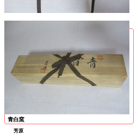
青白窯
芳原