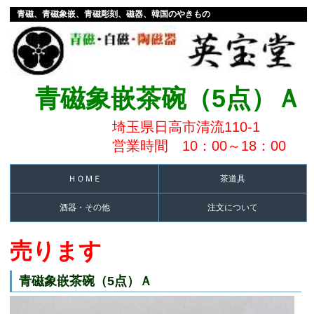
青磁、青磁象嵌、青磁彫刻、磁器、韓国のやきもの
青磁象嵌茶碗（5点）Ａ
埼玉県日高市清流110-1
営業時間 10：00～18：00
ＨＯＭＥ
茶道具
酒器・その他
注文について
売ります
青磁象嵌茶碗（5点）Ａ