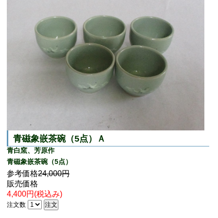
青磁象嵌茶碗（5点）Ａ
青白窯、芳原作
青磁象嵌茶碗（5点）
参考価格
24,000円
販売価格
4,400円(税込み)
注文数