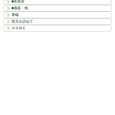
■茶道具
■酒器・他
青磁
窯元を訪ねて
ＨＯＭＥ